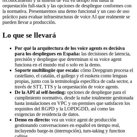
reconocimiento y la síntesis de voz en tiempo real hasta la
orquestación full-stack y las opciones de despliegue conformes con
la normativa. Presentaremos una demo funcional y un caso de uso
práctico para evaluar infraestructuras de voice AI que realmente se
pueden llevar a producción.
Lo que se llevará
Por qué la arquitectura de los voice agents es decisiva
para los despliegues en España:
las decisiones de latencia,
precisión y despliegue que determinan si su voice agent
funciona en el mundo real o solo en la demo.
Soporte multilingüe que escala:
cómo Deepgram procesa el
castellano, el catalán, el gallego y el euskera como lenguas
propias, junto con la terminología específica de cada sector, a
través de STT, TTS y la orquestación de voice agents.
De la API al self-hosting:
opciones de despliegue para el
cumplimiento normativo, desde la nube totalmente gestionada
hasta instalaciones en VPC y on-premises que satisfacen los
requisitos del RGPD y la LOPDGDD, así como las
exigencias de residencia de datos.
Demo en directo:
vea un voice agent de producción
gestionando conversaciones en español en tiempo real,
incluyendo barge-in (interrupción), turn-taking y function
calling.